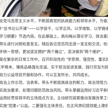
全党马克思主义水平，不断提高党的执政能力和领导水平，为奋
于“总书记公开课”——以学促干、以学正风、以学增智、以学铸
学习纲要》节选内容。在此基础上，高向梅从理论学习、政治素
带头进行对照检查发言。随后各位党员同志逐一发言和交流，检
统一思想，更加坚定拥护“两个确立”、坚决做到“两个维护”。
是在繁杂的日常工作中，召开阶段性的 “学思想、强党性、重实
筑牢根本、锤炼品格强化忠诚、实干担当促进发展、践行宗旨为
助力公益项目开展和协作，可以互发所长、共同成长。
政治上作示范、当表率。带头不断提高政治判断力、政治领悟力
实政治要求、处理问题防范政治风险。带头掌握运用好习近平新
运用好贯穿其中的立场观点方法，主动研究探索推动发展改革工
实施“党建+”公益。二要强化主体责任，在正风肃纪提效能上建