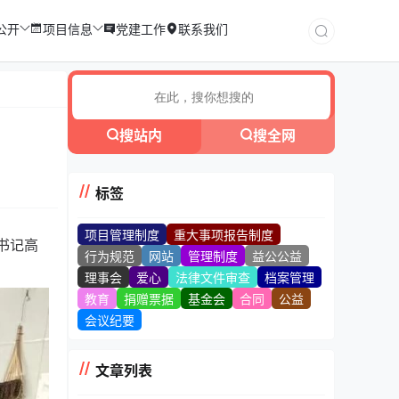
公开
项目信息
党建工作
联系我们
搜站内
搜全网
标签
项目管理制度
重大事项报告制度
书记高
行为规范
网站
管理制度
益公公益
理事会
爱心
法律文件审查
档案管理
教育
捐赠票据
基金会
合同
公益
会议纪要
文章列表