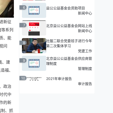
6
益公公益基金会资助项目
新闻中心
进新征
7
北京益公公益基金会网站上线
魂等系列
新闻中心
质、能
社服二联合党委班子进行今年
8
视问
第二次集体学习
党建工作
北京益公公益基金会供应商管
9
践、建
理制度
管理制度
民造福、
10
2021年审计报告
审计报告
、政治
时代中
作的新
机制、抓