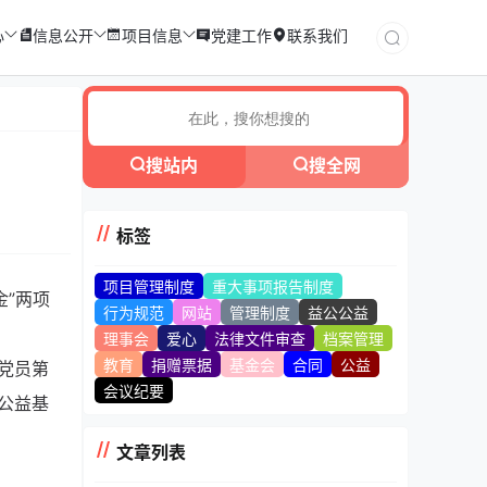
心
信息公开
项目信息
党建工作
联系我们
搜站内
搜全网
标签
项目管理制度
重大事项报告制度
金”两项
行为规范
网站
管理制度
益公公益
理事会
爱心
法律文件审查
档案管理
教育
捐赠票据
基金会
合同
公益
党员第
会议纪要
公益基
文章列表