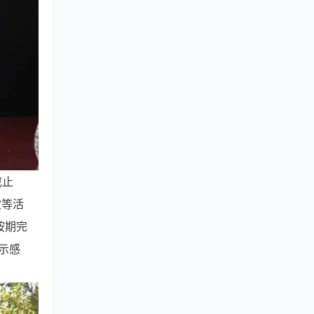
截止
灾等活
按期完
示感